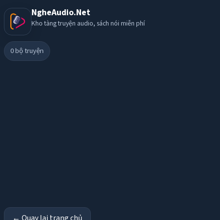
NgheAudio.Net
Kho tàng truyện audio, sách nói miễn phí
0
bộ truyện
← Quay lại trang chủ