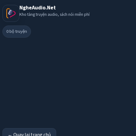
NgheAudio.Net
Kho tàng truyện audio, sách nói miễn phí
0
bộ truyện
← Quay lại trang chủ