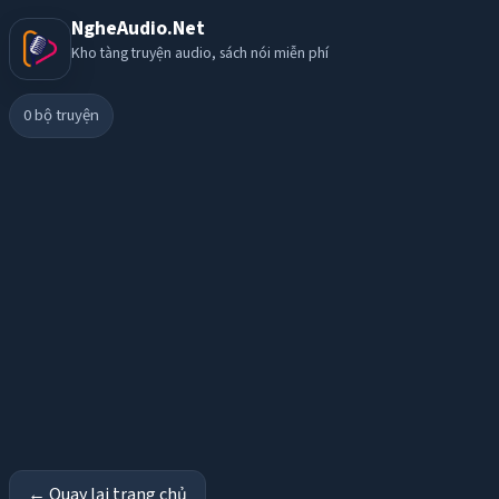
NgheAudio.Net
Kho tàng truyện audio, sách nói miễn phí
0
bộ truyện
← Quay lại trang chủ