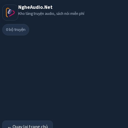
NgheAudio.Net
Kho tàng truyện audio, sách nói miễn phí
0
bộ truyện
← Quay lại trang chủ