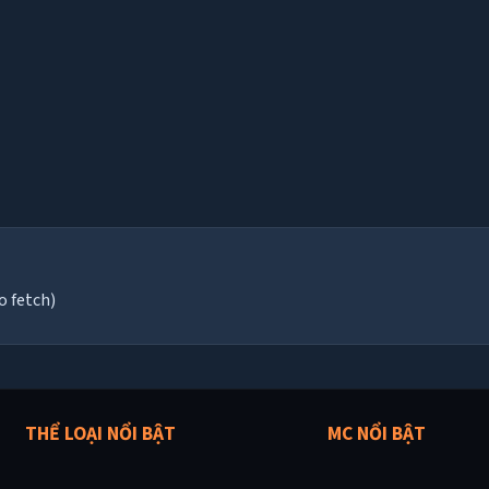
o fetch)
THỂ LOẠI NỔI BẬT
MC NỔI BẬT