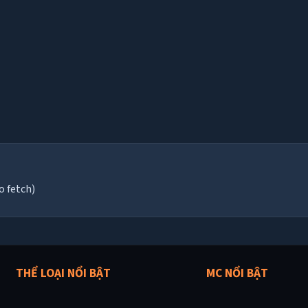
o fetch)
THỂ LOẠI NỔI BẬT
MC NỔI BẬT