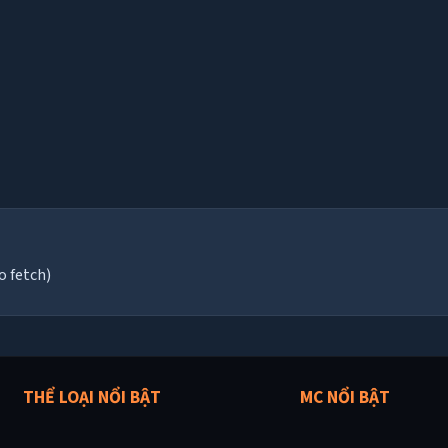
o fetch)
THỂ LOẠI NỔI BẬT
MC NỔI BẬT