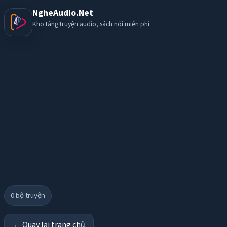
NgheAudio.Net
Kho tàng truyện audio, sách nói miễn phí
0
bộ truyện
← Quay lại trang chủ