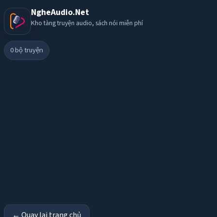
NgheAudio.Net
Kho tàng truyện audio, sách nói miễn phí
0
bộ truyện
← Quay lại trang chủ