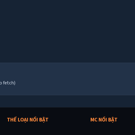
o fetch)
THỂ LOẠI NỔI BẬT
MC NỔI BẬT