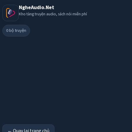
NgheAudio.Net
Kho tàng truyện audio, sách nói miễn phí
0
bộ truyện
← Quay lại trang chủ