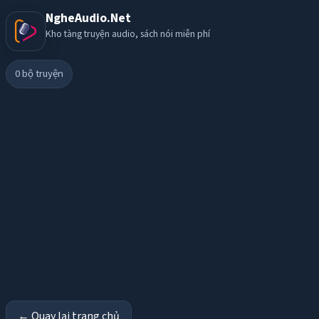
NgheAudio.Net
Kho tàng truyện audio, sách nói miễn phí
0
bộ truyện
← Quay lại trang chủ