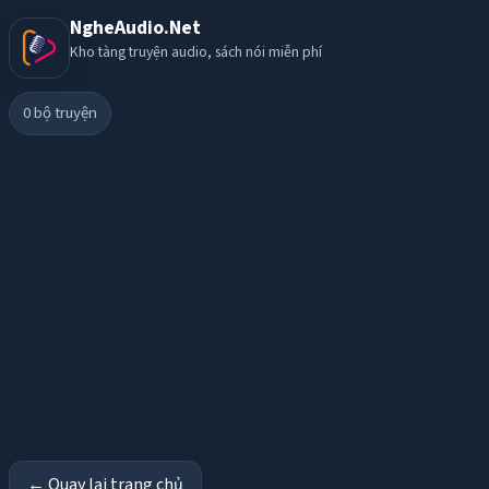
NgheAudio.Net
Kho tàng truyện audio, sách nói miễn phí
0
bộ truyện
← Quay lại trang chủ