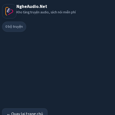
NgheAudio.Net
Kho tàng truyện audio, sách nói miễn phí
0
bộ truyện
← Quay lại trang chủ