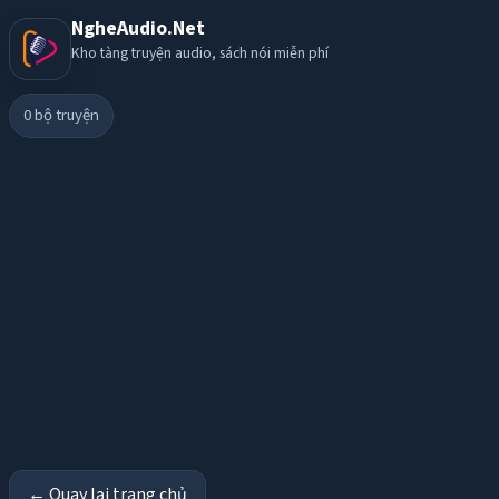
NgheAudio.Net
Kho tàng truyện audio, sách nói miễn phí
0
bộ truyện
← Quay lại trang chủ