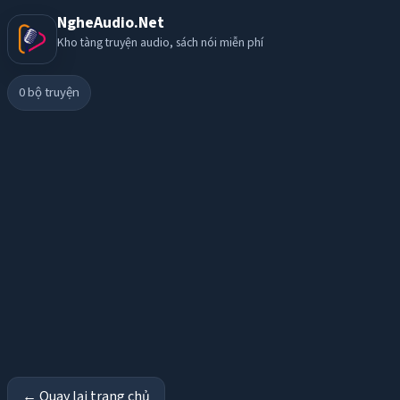
NgheAudio.Net
Kho tàng truyện audio, sách nói miễn phí
0
bộ truyện
← Quay lại trang chủ