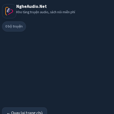
NgheAudio.Net
Kho tàng truyện audio, sách nói miễn phí
0
bộ truyện
← Quay lại trang chủ