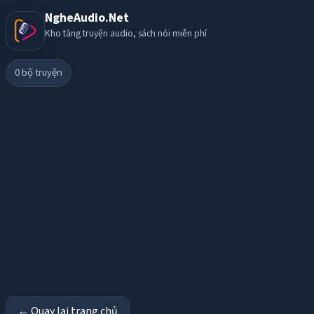
NgheAudio.Net
Kho tàng truyện audio, sách nói miễn phí
0
bộ truyện
← Quay lại trang chủ