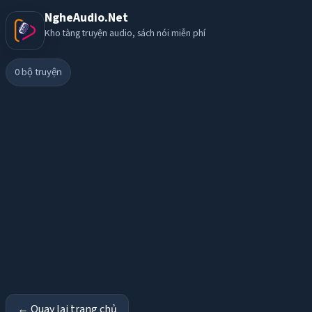
NgheAudio.Net
Kho tàng truyện audio, sách nói miễn phí
0
bộ truyện
← Quay lại trang chủ