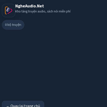
NgheAudio.Net
Kho tàng truyện audio, sách nói miễn phí
0
bộ truyện
← Quay lại trang chủ