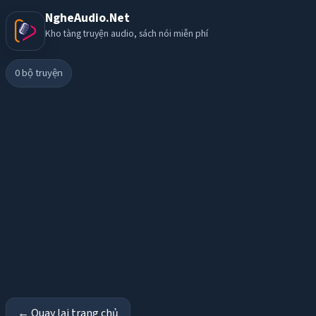
NgheAudio.Net
Kho tàng truyện audio, sách nói miễn phí
0
bộ truyện
← Quay lại trang chủ