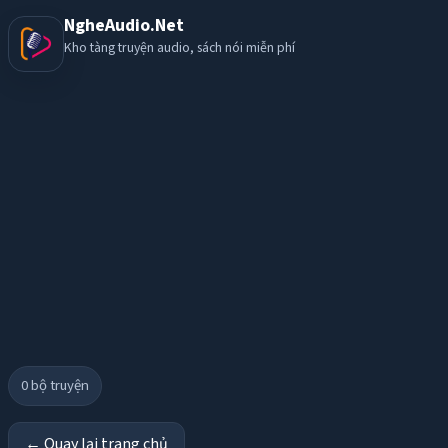
NgheAudio.Net
Kho tàng truyện audio, sách nói miễn phí
0
bộ truyện
← Quay lại trang chủ