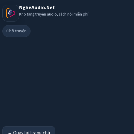
NgheAudio.Net
Kho tàng truyện audio, sách nói miễn phí
0
bộ truyện
← Quay lại trang chủ