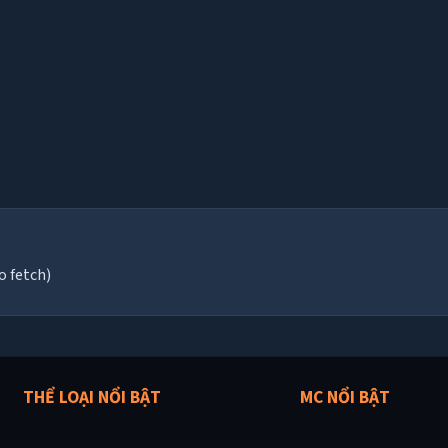
o fetch)
THỂ LOẠI NỔI BẬT
MC NỔI BẬT