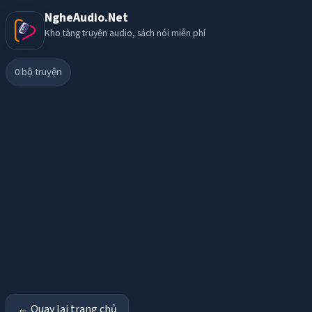
NgheAudio.Net
Kho tàng truyện audio, sách nói miễn phí
0
bộ truyện
← Quay lại trang chủ