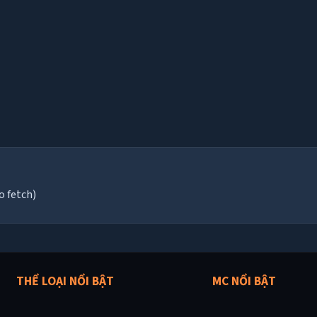
o fetch)
THỂ LOẠI NỔI BẬT
MC NỔI BẬT