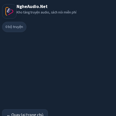
NgheAudio.Net
Kho tàng truyện audio, sách nói miễn phí
0
bộ truyện
← Quay lại trang chủ