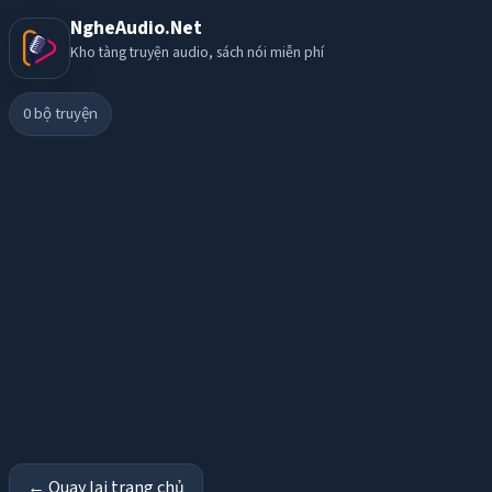
NgheAudio.Net
Kho tàng truyện audio, sách nói miễn phí
0
bộ truyện
← Quay lại trang chủ