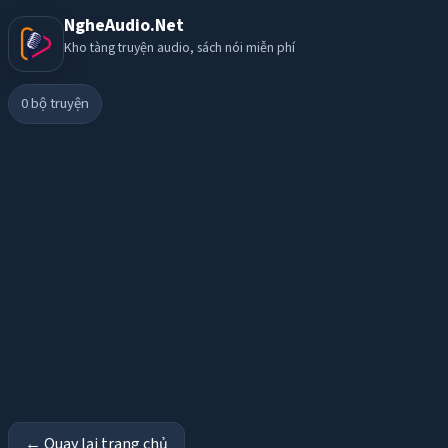
NgheAudio.Net
Kho tàng truyện audio, sách nói miễn phí
0
bộ truyện
← Quay lại trang chủ