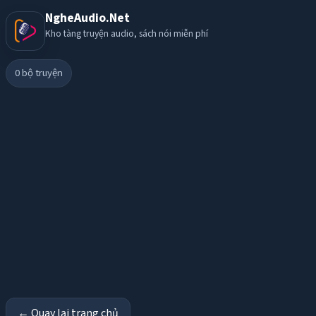
NgheAudio.Net
Kho tàng truyện audio, sách nói miễn phí
0
bộ truyện
← Quay lại trang chủ