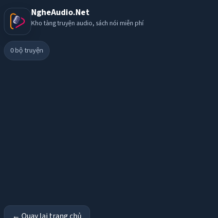
NgheAudio.Net
Kho tàng truyện audio, sách nói miễn phí
0
bộ truyện
← Quay lại trang chủ