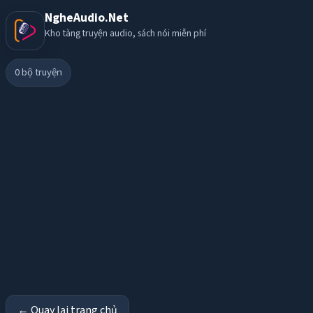
NgheAudio.Net
Kho tàng truyện audio, sách nói miễn phí
0
bộ truyện
← Quay lại trang chủ