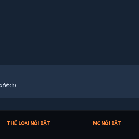
o fetch)
THỂ LOẠI NỔI BẬT
MC NỔI BẬT