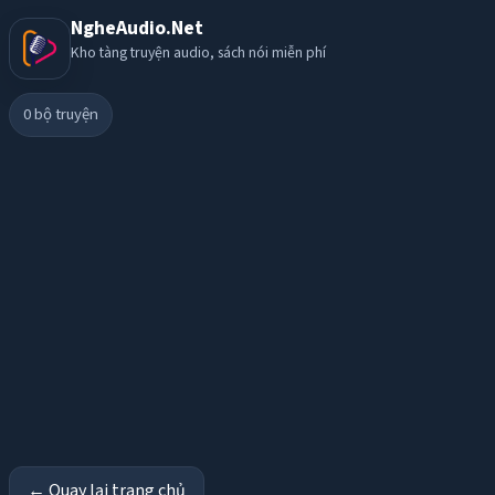
NgheAudio.Net
Kho tàng truyện audio, sách nói miễn phí
0
bộ truyện
← Quay lại trang chủ