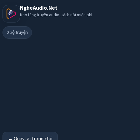
NgheAudio.Net
Kho tàng truyện audio, sách nói miễn phí
0
bộ truyện
← Quay lại trang chủ