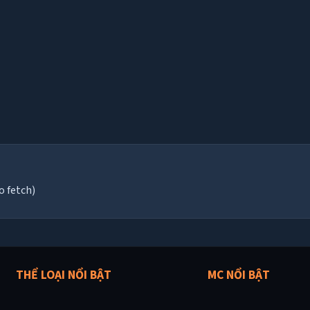
o fetch)
THỂ LOẠI NỔI BẬT
MC NỔI BẬT