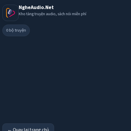
NgheAudio.Net
Kho tàng truyện audio, sách nói miễn phí
0
bộ truyện
← Quay lại trang chủ