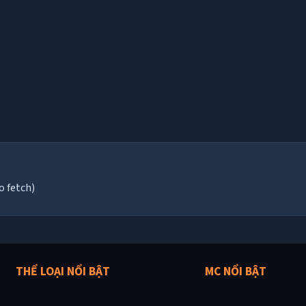
o fetch)
THỂ LOẠI NỔI BẬT
MC NỔI BẬT