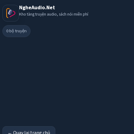
NgheAudio.Net
Kho tàng truyện audio, sách nói miễn phí
0
bộ truyện
← Quay lại trang chủ