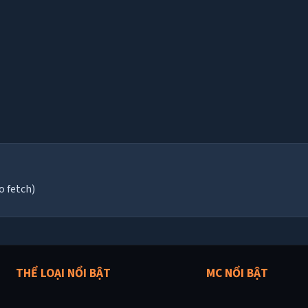
o fetch)
THỂ LOẠI NỔI BẬT
MC NỔI BẬT