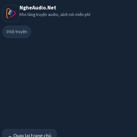
NgheAudio.Net
Kho tàng truyện audio, sách nói miễn phí
0
bộ truyện
← Quay lại trang chủ