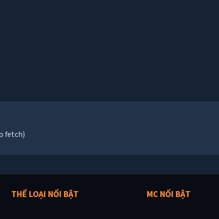
o fetch)
THỂ LOẠI NỔI BẬT
MC NỔI BẬT