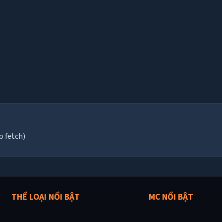
o fetch)
THỂ LOẠI NỔI BẬT
MC NỔI BẬT