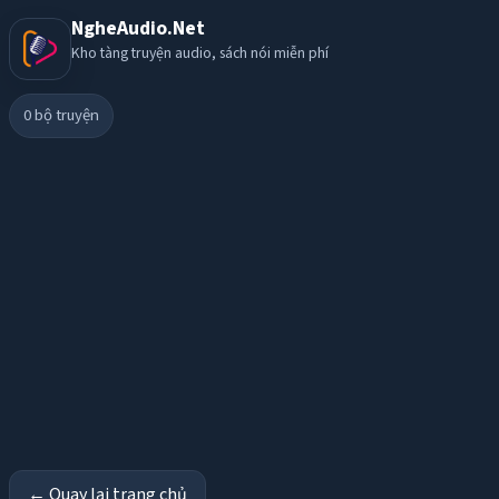
NgheAudio.Net
Kho tàng truyện audio, sách nói miễn phí
0
bộ truyện
← Quay lại trang chủ