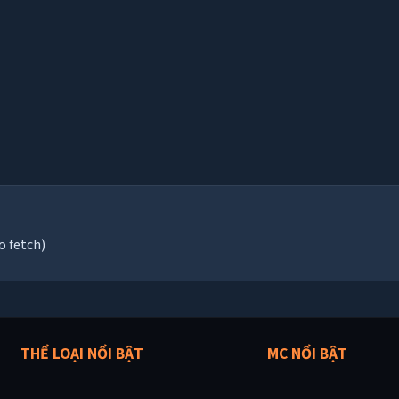
o fetch)
THỂ LOẠI NỔI BẬT
MC NỔI BẬT