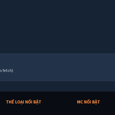
o fetch)
THỂ LOẠI NỔI BẬT
MC NỔI BẬT