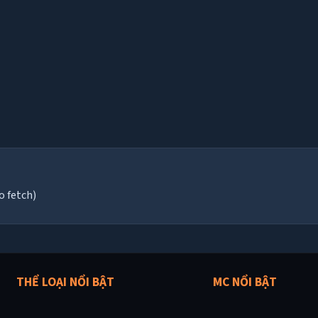
o fetch)
THỂ LOẠI NỔI BẬT
MC NỔI BẬT