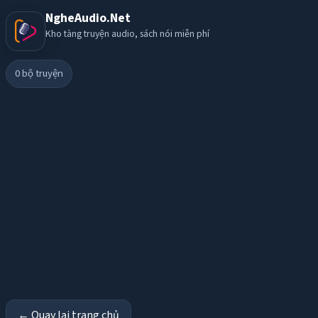
NgheAudio.Net
Kho tàng truyện audio, sách nói miễn phí
0
bộ truyện
← Quay lại trang chủ