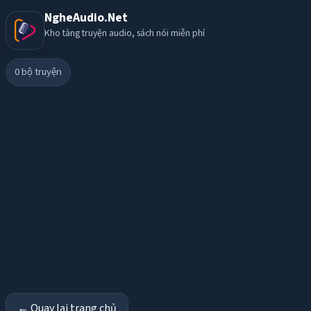
NgheAudio.Net
Kho tàng truyện audio, sách nói miễn phí
0
bộ truyện
← Quay lại trang chủ