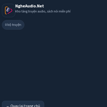
NgheAudio.Net
Kho tàng truyện audio, sách nói miễn phí
0
bộ truyện
← Quay lại trang chủ